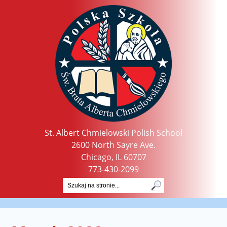
St. Albert Chmielowski Polish School
2600 North Sayre Ave.
Chicago, IL 60707
773-430-2099