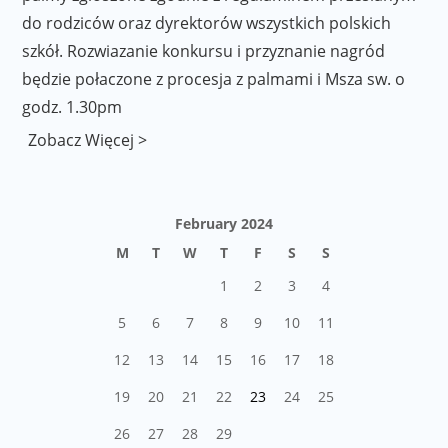
do rodziców oraz dyrektorów wszystkich polskich
szkół. Rozwiazanie konkursu i przyznanie nagród
będzie połaczone z procesja z palmami i Msza sw. o
godz. 1.30pm
Zobacz Więcej >
February 2024
M
T
W
T
F
S
S
1
2
3
4
5
6
7
8
9
10
11
12
13
14
15
16
17
18
19
20
21
22
23
24
25
26
27
28
29