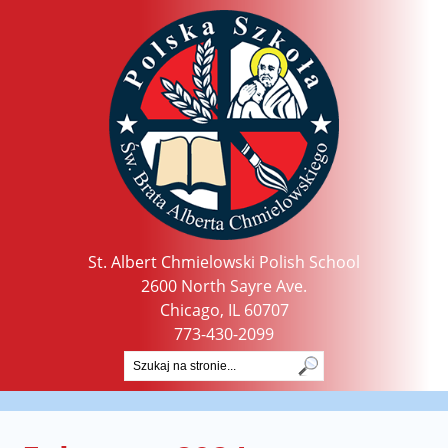
St. Albert Chmielowski Polish School
2600 North Sayre Ave.
Chicago, IL 60707
773-430-2099