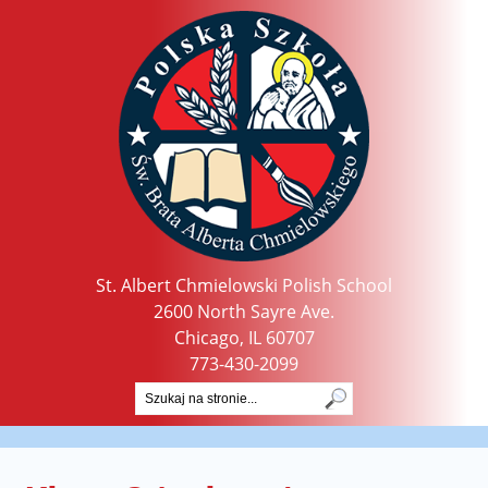
St. Albert Chmielowski Polish School
2600 North Sayre Ave.
Chicago, IL 60707
773-430-2099