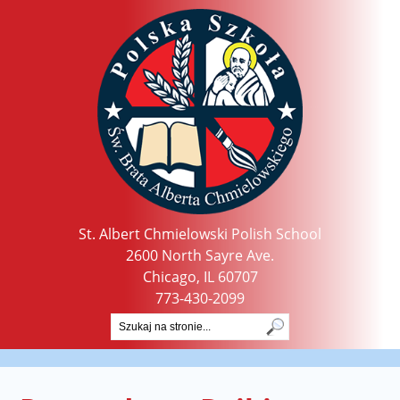
St. Albert Chmielowski Polish School
2600 North Sayre Ave.
Chicago, IL 60707
773-430-2099