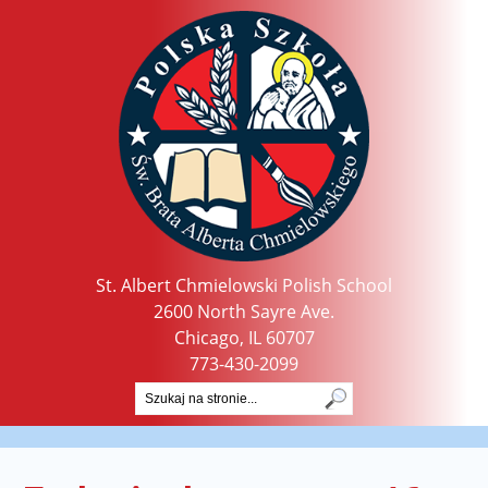
St. Albert Chmielowski Polish School
2600 North Sayre Ave.
Chicago, IL 60707
773-430-2099