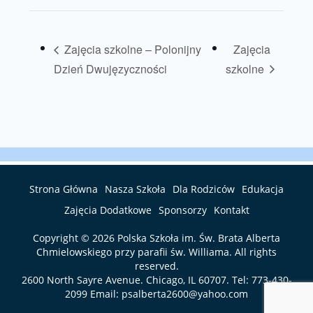
Zajęcia szkolne – Polonijny
Zajęcia
Dzień Dwujęzyczności
szkolne
Strona Główna
Nasza Szkoła
Dla Rodziców
Edukacja
Zajęcia Dodatkowe
Sponsorzy
Kontakt
Copyright © 2026
Polska Szkoła im. Św. Brata Alberta
Chmielowskiego przy parafii św. Williama
. All rights
reserved.
2600 North Sayre Avenue. Chicago, IL 60707. Tel:
773-430-
2099
Email:
psalberta2600@yahoo.com