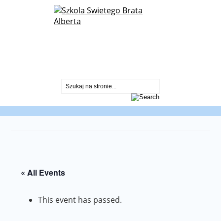
St. Albert Chmielowski Polish School
2600 North Sayre Ave.
Chicago, IL 60707
773-430-2099
« All Events
This event has passed.