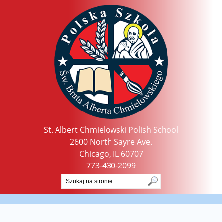
St. Albert Chmielowski Polish School
2600 North Sayre Ave.
Chicago, IL 60707
773-430-2099