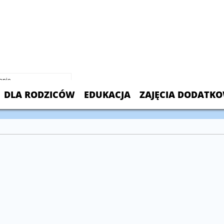
 Chmielowski Polish School
 Sayre Ave.
L 60707
099
DLA RODZICÓW
EDUKACJA
ZAJĘCIA DODATK