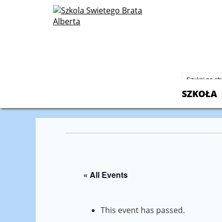
St. Albert
2600 North
Chicago, I
773-430-2
SZKOŁA
« All Events
This event has passed.