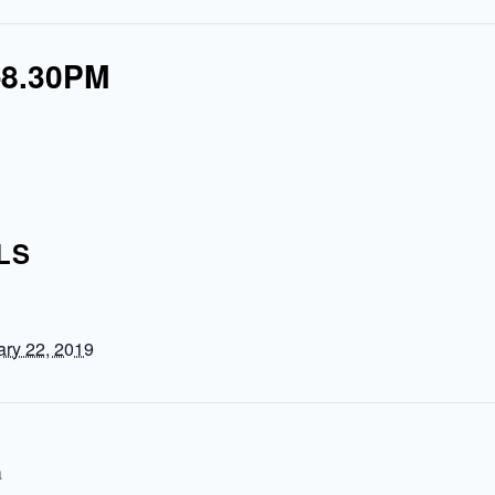
0-8.30PM
LS
ary 22, 2019
a