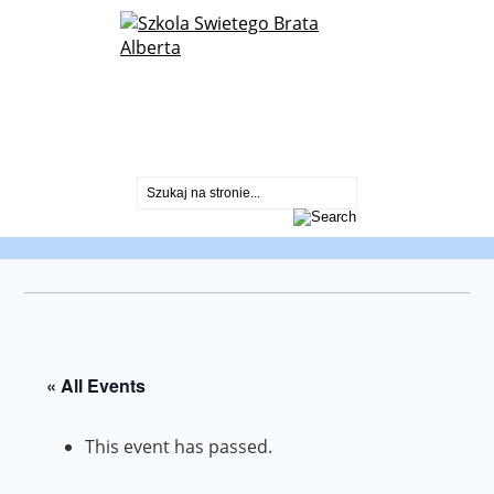
St. Albert Chmielowski Polish School
2600 North Sayre Ave.
Chicago, IL 60707
773-430-2099
« All Events
This event has passed.