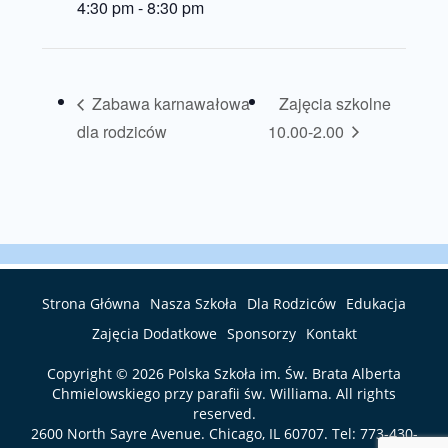
4:30 pm - 8:30 pm
Zabawa karnawałowa
Zajęcia szkolne
dla rodziców
10.00-2.00
Strona Główna
Nasza Szkoła
Dla Rodziców
Edukacja
Zajęcia Dodatkowe
Sponsorzy
Kontakt
Copyright © 2026
Polska Szkoła im. Św. Brata Alberta
Chmielowskiego przy parafii św. Williama
. All rights
reserved.
2600 North Sayre Avenue. Chicago, IL 60707. Tel:
773-430-