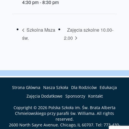
4:30 pm - 8:30 pm
Szkolna Msza
Zajęcia szkolne 10.00-
św.
2.00
Strona Główna
Nasza Szkoła
Dla Rodziców
Edukacja
Zajęcia Dodatkowe
Sponsorzy
Kontakt
Copyright © 2026
Polska Szkoła im. Św. Brata Alberta
Chmielowskiego przy parafii św. Williama
. All rights
reserved.
2600 North Sayre Avenue. Chicago, IL 60707. Tel:
773-430-