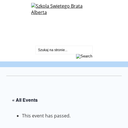
St. Albert Chmielowski Polish School
2600 North Sayre Ave.
Chicago, IL 60707
773-430-2099
« All Events
This event has passed.