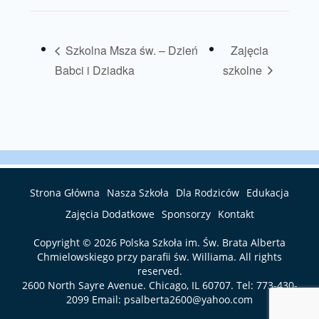
Szkolna Msza św. – Dzień
Zajęcia
Babci i Dziadka
szkolne
Strona Główna
Nasza Szkoła
Dla Rodziców
Edukacja
Zajęcia Dodatkowe
Sponsorzy
Kontakt
Copyright © 2026
Polska Szkoła im. Św. Brata Alberta
Chmielowskiego przy parafii św. Williama
. All rights
reserved.
2600 North Sayre Avenue. Chicago, IL 60707. Tel:
773-430-
2099
Email:
psalberta2600@yahoo.com