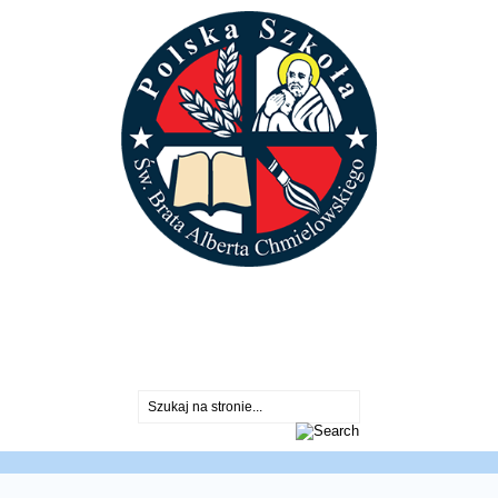
St. Albert Chmielowski Polish School
2600 North Sayre Ave.
Chicago, IL 60707
773-430-2099