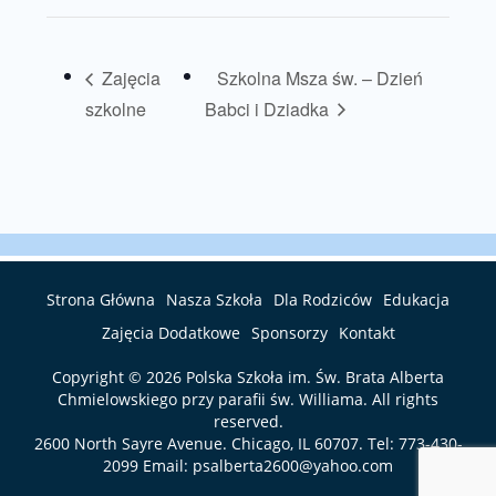
Zajęcia
Szkolna Msza św. – Dzień
szkolne
Babci i Dziadka
Strona Główna
Nasza Szkoła
Dla Rodziców
Edukacja
Zajęcia Dodatkowe
Sponsorzy
Kontakt
Copyright © 2026
Polska Szkoła im. Św. Brata Alberta
Chmielowskiego przy parafii św. Williama
. All rights
reserved.
2600 North Sayre Avenue. Chicago, IL 60707. Tel:
773-430-
2099
Email:
psalberta2600@yahoo.com