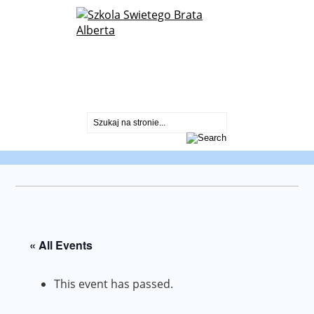
St. Albert Chmielowski Polish School
2600 North Sayre Ave.
Chicago, IL 60707
773-430-2099
« All Events
This event has passed.