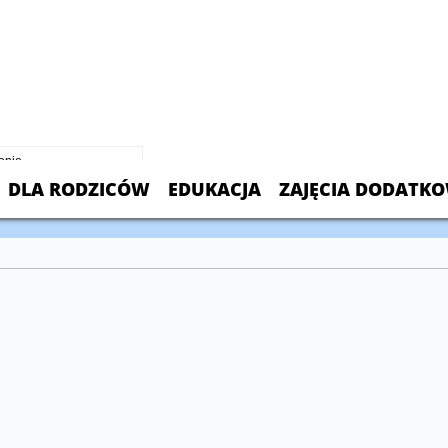
 Chmielowski Polish School
 Sayre Ave.
L 60707
099
DLA RODZICÓW
EDUKACJA
ZAJĘCIA DODATK