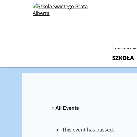
St. Albert
2600 North
Chicago, I
773-430-2
SZKOŁA
« All Events
This event has passed.