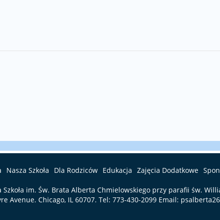
a
Nasza Szkoła
Dla Rodziców
Edukacja
Zajęcia Dodatkowe
Spon
a Szkoła im. Św. Brata Alberta Chmielowskiego przy parafii św. Will
re Avenue. Chicago, IL 60707. Tel:
773-430-2099
Email:
psalberta2