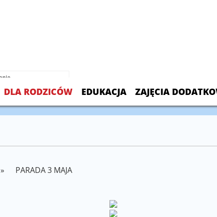
 Chmielowski Polish School
 Sayre Ave.
L 60707
099
DLA RODZICÓW
EDUKACJA
ZAJĘCIA DODATK
»
PARADA 3 MAJA