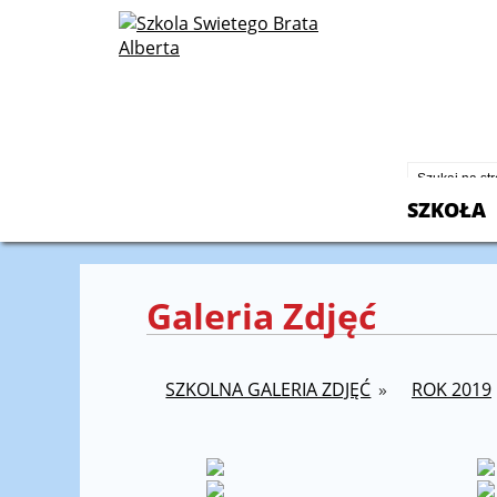
St. Albert
2600 North
Chicago, I
773-430-2
SZKOŁA
Galeria Zdjęć
SZKOLNA GALERIA ZDJĘĆ
»
ROK 2019