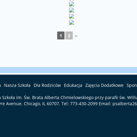
1
2
►
a
Nasza Szkoła
Dla Rodziców
Edukacja
Zajęcia Dodatkowe
Spon
a Szkoła im. Św. Brata Alberta Chmielowskiego przy parafii św. Will
re Avenue. Chicago, IL 60707. Tel:
773-430-2099
Email:
psalberta2