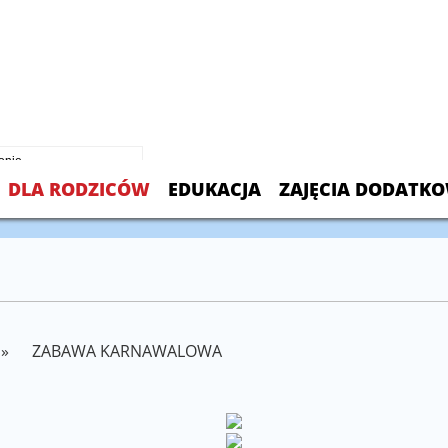
 Chmielowski Polish School
 Sayre Ave.
L 60707
099
DLA RODZICÓW
EDUKACJA
ZAJĘCIA DODATK
»
ZABAWA KARNAWALOWA