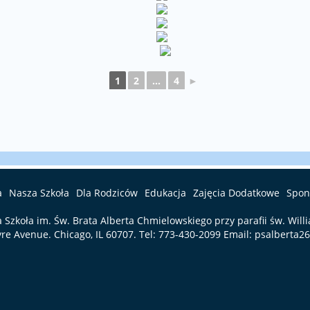
1
2
...
4
►
a
Nasza Szkoła
Dla Rodziców
Edukacja
Zajęcia Dodatkowe
Spon
a Szkoła im. Św. Brata Alberta Chmielowskiego przy parafii św. Will
re Avenue. Chicago, IL 60707. Tel:
773-430-2099
Email:
psalberta2