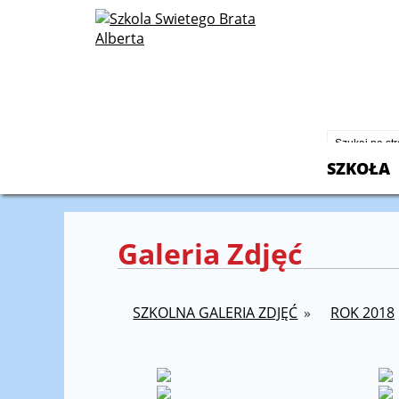
St. Albert
2600 North
Chicago, I
773-430-2
SZKOŁA
Galeria Zdjęć
SZKOLNA GALERIA ZDJĘĆ
»
ROK 2018